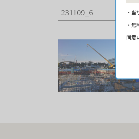
231109_6
・当
・無
同意